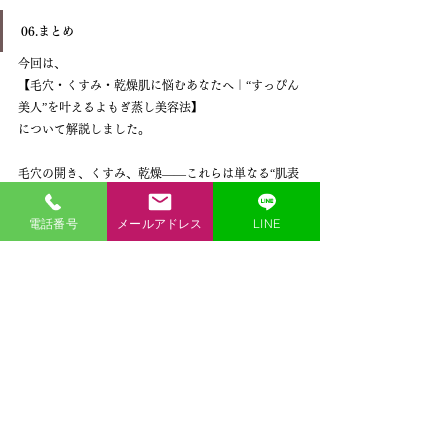
06.まとめ
今回は、
【毛穴・くすみ・乾燥肌に悩むあなたへ｜“すっぴん
美人”を叶えるよもぎ蒸し美容法】
について解説しました。
毛穴の開き、くすみ、乾燥――これらは単なる“肌表
面の悩み”ではなく、内側からのサインかもしれませ
ん。
電話番号
メールアドレス
LINE
そんなときは、
よもぎ蒸し
でやさしく温めながら、
自分を整える時間を作ってみてください。
“素肌の調子がいいと、気分も前向きになる”
そんな毎日を、あなたにも届けたいと思っていま
す。
Personal Gym NECTでは、温活や健康管理について
のアドバイスも行っています！
また皆様の健康的なライフスタイルをサポートする
ため、個別のトレーニングプランや無料カウンセリ