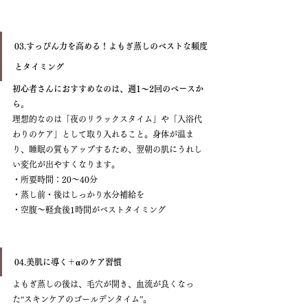
03.すっぴん力を高める！よもぎ蒸しのベストな頻度
とタイミング
初心者さんにおすすめなのは、週1〜2回のペースか
ら。
理想的なのは「夜のリラックスタイム」や「入浴代
わりのケア」として取り入れること。身体が温ま
り、睡眠の質もアップするため、翌朝の肌にうれし
い変化が出やすくなります。
・所要時間：20〜40分
・蒸し前・後はしっかり水分補給を
・空腹〜軽食後1時間がベストタイミング
04.美肌に導く＋αのケア習慣
よもぎ蒸しの後は、毛穴が開き、血流が良くなっ
た“スキンケアのゴールデンタイム”。