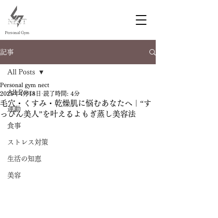
Personal Gym
記事
徳島 ジム
徳島 パーソナルジム
All Posts
Personal gym nect
All Posts
2025年4月18日
読了時間: 4分
毛穴・くすみ・乾燥肌に悩むあなたへ｜“す
運動
っぴん美人”を叶えるよもぎ蒸し美容法
食事
ストレス対策
生活の知恵
美容