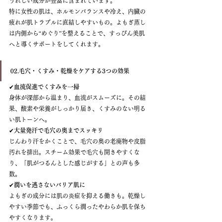
うれしい成分が豊富に含まれています。
特に女性の肌は、ホルモンバランスや冷え、内臓の
疲れが肌トラブルに直結しやすいもの。よもぎ蒸し
は内側から“めぐり”を整えることで、すっぴん美肌
へと導くサポートをしてくれます。
02.毛穴・くすみ・乾燥をケアする3つの効果
✔
血流促進でくすみを一掃
身体が深部から温まり、血流がスムーズに。その結
果、酸素や栄養がしっかり届き、くすみのない明る
い肌トーンへ。
✔
大量発汗で毛穴の奥までスッキリ
じんわり汗をかくことで、毛穴の奥の老廃物や皮脂
汚れを排出。スチーム効果で毛穴も開きやすくな
り、「肌がつるんとした感じがする」との声も多
数。
✔
潤いを逃さないバリア肌に
よもぎの成分には肌の炎症を抑える働きも。乾燥し
やすい季節でも、ふっくら潤ったやわらか肌を保ち
やすくなります。