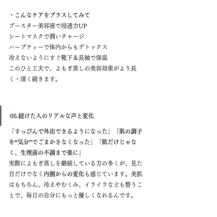
・こんなケアをプラスしてみて
ブースター美容液で浸透力UP
シートマスクで潤いチャージ
ハーブティーで体内からもデトックス
冷えないようにすぐ靴下＆長袖で保温
このひと工夫で、よもぎ蒸しの美容効果がより長
く・深く続きます。
05.続けた人のリアルな声と変化
「すっぴんで外出できるようになった」「肌の調子
を“気分”でごまかさなくなった」「肌だけじゃな
く、生理前の不調まで楽に」
実際によもぎ蒸しを継続している方の多くが、見た
目だけでなく
内側からの変化
も感じています。美肌
はもちろん、冷えやむくみ、イライラなども整うこ
とで、毎日の自分にもっと優しくなれるんです。