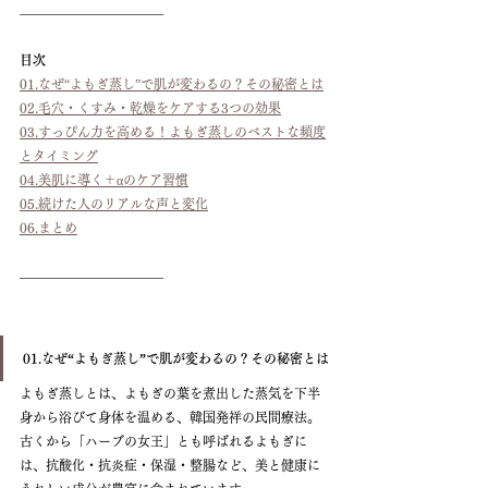
———————————
目次
01.なぜ“よもぎ蒸し”で肌が変わるの？その秘密とは
02.毛穴・くすみ・乾燥をケアする3つの効果
03.すっぴん力を高める！よもぎ蒸しのベストな頻度
とタイミング
04.美肌に導く＋αのケア習慣
05.続けた人のリアルな声と変化
06.まとめ
———————————
01.なぜ“よもぎ蒸し”で肌が変わるの？その秘密とは
よもぎ蒸しとは、よもぎの葉を煮出した蒸気を下半
身から浴びて身体を温める、韓国発祥の民間療法。
古くから「ハーブの女王」とも呼ばれるよもぎに
は、抗酸化・抗炎症・保湿・整腸など、美と健康に