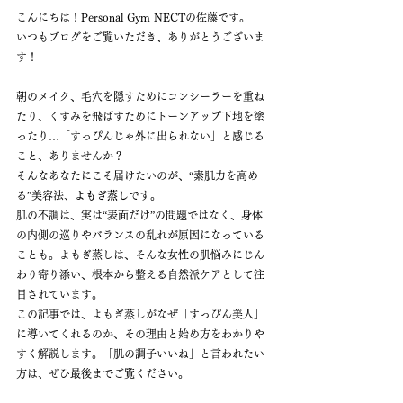
こんにちは！Personal Gym NECTの佐藤です。
いつもブログをご覧いただき、ありがとうございま
す！
朝のメイク、毛穴を隠すためにコンシーラーを重ね
たり、くすみを飛ばすためにトーンアップ下地を塗
ったり…「すっぴんじゃ外に出られない」と感じる
こと、ありませんか？
そんなあなたにこそ届けたいのが、“素肌力を高め
る”美容法、
よもぎ蒸し
です。
肌の不調は、実は“表面だけ”の問題ではなく、身体
の内側の巡りやバランスの乱れが原因になっている
ことも。よもぎ蒸しは、そんな女性の肌悩みにじん
わり寄り添い、根本から整える自然派ケアとして注
目されています。
この記事では、よもぎ蒸しがなぜ「すっぴん美人」
に導いてくれるのか、その理由と始め方をわかりや
すく解説します。「肌の調子いいね」と言われたい
方は、ぜひ最後までご覧ください。