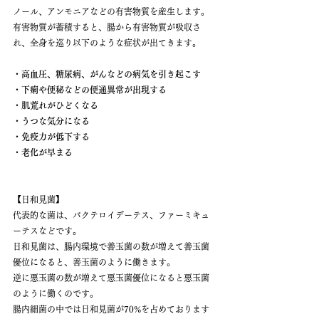
ノール、アンモニアなどの有害物質を産生します。
有害物質が蓄積すると、腸から有害物質が吸収さ
れ、全身を巡り以下のような症状が出てきます。
・高血圧、糖尿病、がんなどの病気を引き起こす
・下痢や便秘などの便通異常が出現する
・肌荒れがひどくなる
・うつな気分になる
・免疫力が低下する
・老化が早まる
【日和見菌】
代表的な菌は、バクテロイデーテス、ファーミキュ
ーテスなどです。
日和見菌は、腸内環境で善玉菌の数が増えて善玉菌
優位になると、善玉菌のように働きます。
逆に悪玉菌の数が増えて悪玉菌優位になると悪玉菌
のように働くのです。
腸内細菌の中では日和見菌が70%を占めております