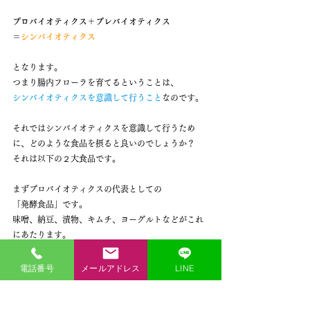
プロバイオティクス＋プレバイオティクス
＝
シンバイオティクス
となります。
つまり腸内フローラを育てるということは、
シンバイオティクスを意識して行うこと
なのです。
それではシンバイオティクスを意識して行うため
に、どのような食品を摂ると良いのでしょうか？
それは以下の２大食品です。
まずプロバイオティクスの代表としての
「発酵食品」です。
味噌、納豆、漬物、キムチ、ヨーグルトなどがこれ
にあたります。
次にプレバイオティクスの代表としての
電話番号
メールアドレス
LINE
「食物繊維」です。
「食物繊維」は「不溶性食物繊維」と「水溶性食物