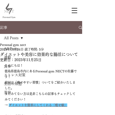
Personal Gym
記事
徳島 ジム
徳島 パーソナルジム
All Posts
Personal gym nect
All Posts
2023年11月24日
読了時間: 5分
ダイエットや美容に効果的な腸活について
運動
更新日：
2023年11月25日
こんにちは！
食事
徳島県徳島市内にあるPersonal gym NECTの佐藤で
ストレス対策
す！
前回は「痩せやすい習慣」ついてをご紹介いたしま
生活の知恵
した。
美容
まだみてない方は是非こちらの記事もチェックして
みてください！
→
ダイエットを簡単にしてくれる「痩せ癖」