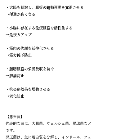
・大腸を刺激し、腸管の蠕動運動を亢進させる
→便通が良くなる
・小腸に存在する免疫細胞を活性化する
→免疫力アップ
・筋肉の代謝を活性化させる
→筋力低下防止
・脂肪細胞の栄養吸収を防ぐ
→肥満防止
・抗炎症効果を増強させる
→老化防止
【悪玉菌】
代表的な菌は、大腸菌、ウェルシュ菌、腸球菌など
です。
悪玉菌は、主に蛋白質を分解し、インドール、フェ