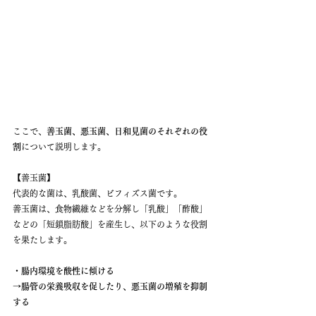
ここで、
善玉菌、悪玉菌、日和見菌のそれぞれの役
割
について説明します。
【善玉菌】
代表的な菌は、乳酸菌、ビフィズス菌です。
善玉菌は、食物繊維などを分解し「乳酸」「酢酸」
などの「短鎖脂肪酸」を産生し、以下のような役割
を果たします。
・腸内環境を酸性に傾ける
→腸管の栄養吸収を促したり、悪玉菌の増殖を抑制
する