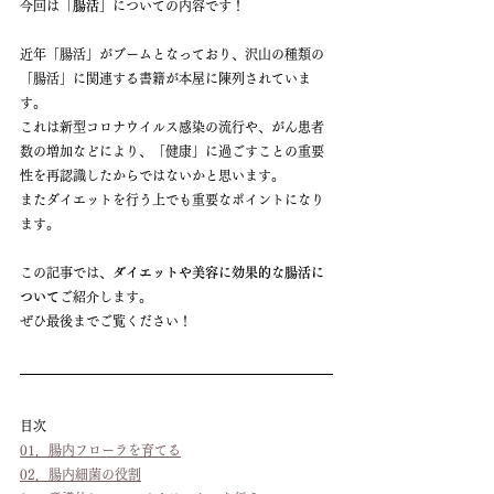
今回は
「腸活」
についての内容です！
近年「腸活」がブームとなっており、沢山の種類の
「腸活」に関連する書籍が本屋に陳列されていま
す。
これは新型コロナウイルス感染の流行や、がん患者
数の増加などにより、「健康」に過ごすことの重要
性を再認識したからではないかと思います。
またダイエットを行う上でも重要なポイントになり
ます。
この記事では、
ダイエットや美容に効果的な腸活に
ついて
ご紹介します。
ぜひ最後までご覧ください！
目次
01．腸内フローラを育てる
02．腸内細菌の役割