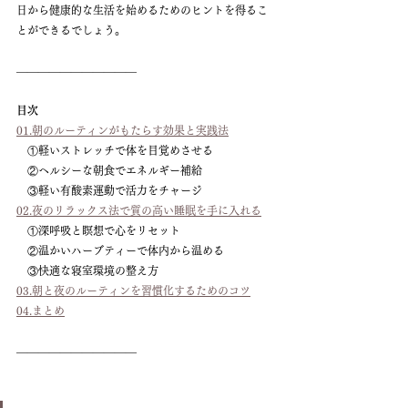
日から健康的な生活を始めるためのヒントを得るこ
とができるでしょう。
———————————
目次
01.朝のルーティンがもたらす効果と実践法
 ①軽いストレッチで体を目覚めさせる
 ②ヘルシーな朝食でエネルギー補給
 ③軽い有酸素運動で活力をチャージ
02.夜のリラックス法で質の高い睡眠を手に入れる
 ①深呼吸と瞑想で心をリセット
 ②温かいハーブティーで体内から温める
 ③快適な寝室環境の整え方
03.朝と夜のルーティンを習慣化するためのコツ
04.まとめ
———————————