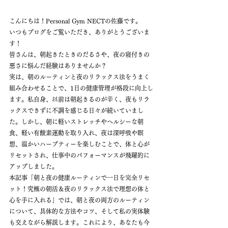
こんにちは！Personal Gym NECTの佐藤です。
いつもブログをご覧いただき、ありがとうございま
す！
皆さんは、朝起きたときのだるさや、夜の寝付きの
悪さに悩んだ経験はありませんか？
実は、朝のルーティンと夜のリラックス法をうまく
組み合わせることで、1日の健康管理が格段に向上し
ます。私自身、以前は朝起きるのが辛く、夜もリラ
ックスできずに不調を感じる日々が続いていまし
た。しかし、朝に軽いストレッチやヘルシーな朝
食、軽い有酸素運動を取り入れ、夜は深呼吸や瞑
想、温かいハーブティーを楽しむことで、体と心が
リセットされ、仕事中のパフォーマンスが飛躍的に
アップしました。
本記事「朝と夜の健康ルーティンで一日を完全リセ
ット！究極の朝活＆夜のリラックス法で理想の体と
心を手に入れる」では、朝と夜の両方のルーティン
について、具体的な方法やコツ、そして私の実体験
も交えながら解説します。これにより、あなたも今