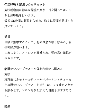
①深呼吸と瞑想で心をリセット
方法
就寝前に静かな環境で座り、目を閉じてゆっく
りと深呼吸を行います。
最初は5分間の瞑想から始め、徐々に時間を延ばすと
良いでしょう。
効果
呼吸に集中することで、心の雑念が取り除かれ、自
律神経が整います。
これにより、ストレスが軽減され、質の高い睡眠が
促されます。
②温かいハーブティーで体を内側から温める
方法
就寝前にカモミールティーやペパーミントティーな
どの温かいハーブティーを1杯、ゆっくり味わいなが
ら飲みます。レモンを少し加えた白湯もおすすめで
す。
効果