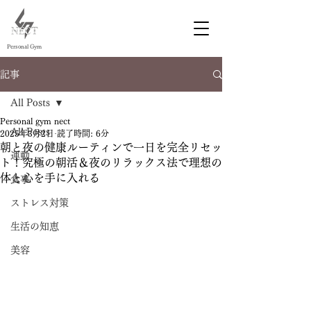
Personal Gym
記事
徳島 ジム
徳島 パーソナルジム
All Posts
Personal gym nect
All Posts
2025年3月2日
読了時間: 6分
朝と夜の健康ルーティンで一日を完全リセッ
運動
ト！究極の朝活＆夜のリラックス法で理想の
体と心を手に入れる
食事
ストレス対策
生活の知恵
美容