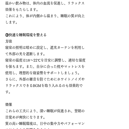
温かい飲み物は、体内の血流を促進し、リラックス
効果をもたらします。
これにより、体が内側から温まり、睡眠の質が向上
します。
③快適な睡眠環境を整える
方法
寝室の照明は暗めに設定し、遮光カーテンを利用し
て外部の光を遮断します。
寝室の温度は18〜22℃を目安に調整し、適切な湿度
を保ちます。また、自分に合った枕やマットレスを
使用し、理想的な寝姿勢をサポートしましょう。
さらに、外部の雑音を防ぐためにホワイトノイズや
リラックスできるBGMを取り入れるのも効果的で
す。
効果
これらの工夫により、深い睡眠が促進され、翌朝の
目覚めが爽快になります。
質の高い睡眠環境は、日中の集中力やパフォーマン