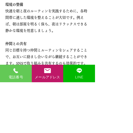
環境の整備
快適な朝と夜のルーティンを実践するために、各時
間帯に適した環境を整えることが大切です。例え
ば、朝は部屋を明るく保ち、夜はリラックスできる
静かな環境を用意しましょう。
仲間との共有
同じ目標を持つ仲間とルーティンをシェアすること
で、お互いに励まし合いながら継続することができ
ます。SNSで取り組みを共有するのも効果的です。
楽しむ工夫
電話番号
メールアドレス
LINE
好きな音楽、アロマ、またはお気に入りのハーブテ
ィーなど、楽しみながらルーティンを実践すること
で、習慣化がスムーズになります。
04.まとめ
今回は、