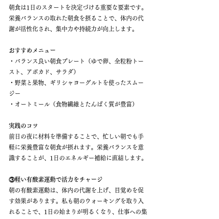
朝食は1日のスタートを決定づける重要な要素です。
栄養バランスの取れた朝食を摂ることで、体内の代
謝が活性化され、集中力や持続力が向上します。
おすすめメニュー
・バランス良い朝食プレート（ゆで卵、全粒粉トー
スト、アボカド、サラダ）
・野菜と果物、ギリシャヨーグルトを使ったスムー
ジー
・オートミール（食物繊維とたんぱく質が豊富）
実践のコツ
前日の夜に材料を準備することで、忙しい朝でも手
軽に栄養豊富な朝食が摂れます。栄養バランスを意
識することが、1日のエネルギー補給に直結します。
③軽い有酸素運動で活力をチャージ
朝の有酸素運動は、体内の代謝を上げ、目覚めを促
す効果があります。私も朝のウォーキングを取り入
れることで、1日の始まりが明るくなり、仕事への集