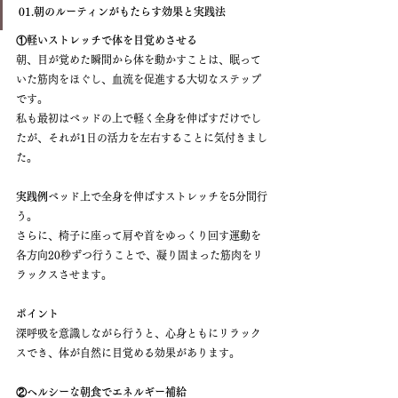
01.朝のルーティンがもたらす効果と実践法
①軽いストレッチで体を目覚めさせる
朝、目が覚めた瞬間から体を動かすことは、眠って
いた筋肉をほぐし、血流を促進する大切なステップ
です。
私も最初はベッドの上で軽く全身を伸ばすだけでし
たが、それが1日の活力を左右することに気付きまし
た。
実践例
ベッド上で全身を伸ばすストレッチを5分間行
う。
さらに、椅子に座って肩や首をゆっくり回す運動を
各方向20秒ずつ行うことで、凝り固まった筋肉をリ
ラックスさせます。
ポイント
深呼吸を意識しながら行うと、心身ともにリラック
スでき、体が自然に目覚める効果があります。
②ヘルシーな朝食でエネルギー補給