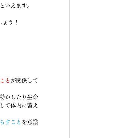
といえます。
しょう！
こと
が関係して
動かしたり生命
して体内に蓄え
らすこと
を意識