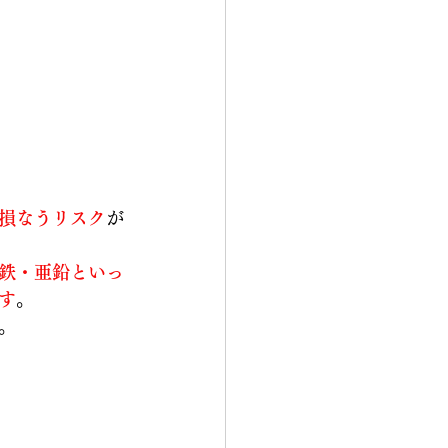
損なうリスク
が
鉄・亜鉛といっ
す
。
。